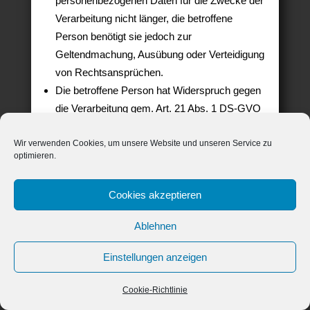
personenbezogenen Daten für die Zwecke der
Verarbeitung nicht länger, die betroffene
Person benötigt sie jedoch zur
Geltendmachung, Ausübung oder Verteidigung
von Rechtsansprüchen.
Die betroffene Person hat Widerspruch gegen
die Verarbeitung gem. Art. 21 Abs. 1 DS-GVO
eingelegt und es steht noch nicht fest, ob die
Wir verwenden Cookies, um unsere Website und unseren Service zu
berechtigten Gründe des Verantwortlichen
optimieren.
gegenüber denen der betroffenen Person
überwiegen.
Cookies akzeptieren
Sofern eine der oben genannten
Ablehnen
Voraussetzungen gegeben ist und eine
betroffene Person die Einschränkung von
Einstellungen anzeigen
personenbezogenen Daten, die bei der noform
gespeichert sind, verlangen möchte, kann sie
Cookie-Richtlinie
sich hierzu jederzeit an einen Mitarbeiter des